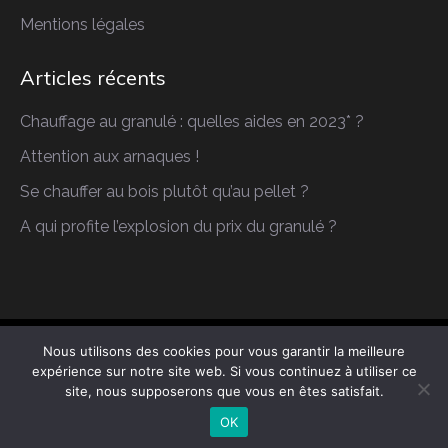
Mentions légales
Articles récents
Chauffage au granulé : quelles aides en 2023* ?
Attention aux arnaques !
Se chauffer au bois plutôt qu’au pellet ?
A qui profite l’explosion du prix du granulé ?
Nous utilisons des cookies pour vous garantir la meilleure
Copyright © 2026 AP Maintenance. Tous droits
expérience sur notre site web. Si vous continuez à utiliser ce
réservés.
site, nous supposerons que vous en êtes satisfait.
Construction Kit by
WP Charms
OK