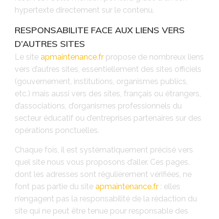
hypertexte directement sur le contenu.
RESPONSABILITE FACE AUX LIENS VERS
D’AUTRES SITES
Le site
apmaintenance.fr
propose de nombreux liens
vers d’autres sites, essentiellement des sites officiels
(gouvernement, institutions, organismes publics,
etc.) mais aussi vers des sites, français ou étrangers,
d’associations, d’organismes professionnels du
secteur éducatif ou d’entreprises partenaires sur des
opérations ponctuelles.
Chaque fois, il est systématiquement précisé vers
quel site nous vous proposons d’aller. Ces pages,
dont les adresses sont régulièrement vérifiées, ne
font pas partie du site
apmaintenance.fr
: elles
n’engagent pas la responsabilité de la rédaction du
site qui ne peut être tenue pour responsable des