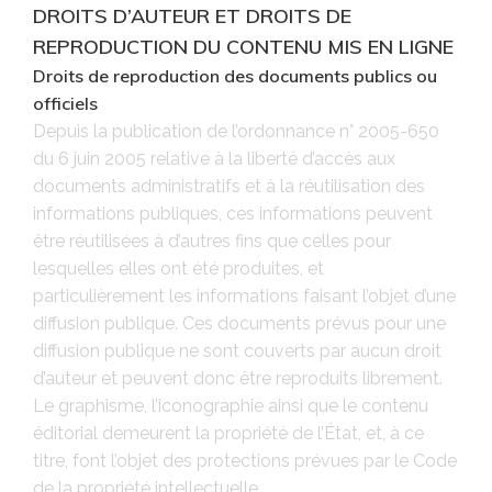
DROITS D’AUTEUR ET DROITS DE
REPRODUCTION DU CONTENU MIS EN LIGNE
Droits de reproduction des documents publics ou
officiels
Depuis la publication de l’ordonnance n° 2005-650
du 6 juin 2005 relative à la liberté d’accès aux
documents administratifs et à la réutilisation des
informations publiques, ces informations peuvent
être réutilisées à d’autres fins que celles pour
lesquelles elles ont été produites, et
particulièrement les informations faisant l’objet d’une
diffusion publique. Ces documents prévus pour une
diffusion publique ne sont couverts par aucun droit
d’auteur et peuvent donc être reproduits librement.
Le graphisme, l’iconographie ainsi que le contenu
éditorial demeurent la propriété de l’État, et, à ce
titre, font l’objet des protections prévues par le Code
de la propriété intellectuelle.