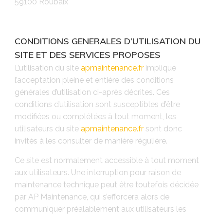
59100 Roubaix
CONDITIONS GENERALES D’UTILISATION DU
SITE ET DES SERVICES PROPOSES
L’utilisation du site
apmaintenance.fr
implique
l’acceptation pleine et entière des conditions
générales d’utilisation ci-après décrites. Ces
conditions d’utilisation sont susceptibles d’être
modifiées ou complétées à tout moment, les
utilisateurs du site
apmaintenance.fr
sont donc
invités à les consulter de manière régulière.
Ce site est normalement accessible à tout moment
aux utilisateurs. Une interruption pour raison de
maintenance technique peut être toutefois décidée
par AP Maintenance, qui s’efforcera alors de
communiquer préalablement aux utilisateurs les