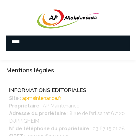
Mentions légales
INFORMATIONS EDITORIALES
Site
:
apmaintenance.fr
Propriétaire
: AP Maintenance
Adresse du proriétaire
: 8 rue de l’artisanat 67120
DUPPIGHEIM
N° de téléphone du propriétaire
: 03 67 15 01 28