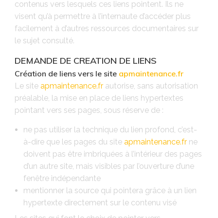
contenus vers lesquels ces liens pointent. Ils ne
visent qu’à permettre à l’internaute d’accéder plus
facilement à d’autres ressources documentaires sur
le sujet consulté.
DEMANDE DE CREATION DE LIENS
Création de liens vers le site
apmaintenance.fr
Le site
apmaintenance.fr
autorise, sans autorisation
préalable, la mise en place de liens hypertextes
pointant vers ses pages, sous réserve de :
ne pas utiliser la technique du lien profond, c’est-
à-dire que les pages du site
apmaintenance.fr
ne
doivent pas être imbriquées à l’intérieur des pages
d’un autre site, mais visibles par l’ouverture d’une
fenêtre indépendante
mentionner la source qui pointera grâce à un lien
hypertexte directement sur le contenu visé