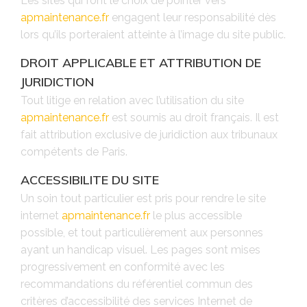
Les sites qui font le choix de pointer vers
apmaintenance.fr
engagent leur responsabilité dès
lors qu’ils porteraient atteinte à l’image du site public.
DROIT APPLICABLE ET ATTRIBUTION DE
JURIDICTION
Tout litige en relation avec l’utilisation du site
apmaintenance.fr
est soumis au droit français. Il est
fait attribution exclusive de juridiction aux tribunaux
compétents de Paris.
ACCESSIBILITE DU SITE
Un soin tout particulier est pris pour rendre le site
internet
apmaintenance.fr
le plus accessible
possible, et tout particulièrement aux personnes
ayant un handicap visuel. Les pages sont mises
progressivement en conformité avec les
recommandations du référentiel commun des
critères d’accessibilité des services Internet de