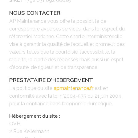
SIRET
: 792 031 692 00025
NOUS CONTACTER
AP Maintenance vous offre la possibilité de
correspondre avec ses services, dans le respect du
référentiel Marianne. Cette charte interministérielle
vise à garantir la qualité de l’accueil et promeut des
valeurs telles que la courtoisie, l’accessibilité, la
rapidité, la clarté des réponses mais aussi un esprit
d’écoute, de rigueur et de transparence.
PRESTATAIRE D’HEBERGEMENT
La politique du site
apmaintenance.fr
est en
conformité avec la loi n°2004-575 du 21 juin 2004
pour la confiance dans l’économie numérique.
Hébergement du site :
OVH
2 Rue Kellermann