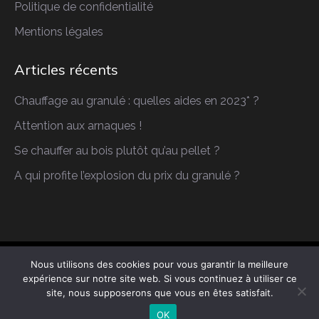
Politique de confidentialité
Mentions légales
Articles récents
Chauffage au granulé : quelles aides en 2023* ?
Attention aux arnaques !
Se chauffer au bois plutôt qu’au pellet ?
A qui profite l’explosion du prix du granulé ?
Nous utilisons des cookies pour vous garantir la meilleure
Copyright © 2026 AP Maintenance. Tous droits
expérience sur notre site web. Si vous continuez à utiliser ce
réservés.
site, nous supposerons que vous en êtes satisfait.
Construction Kit by
WP Charms
OK