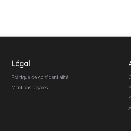
Légal
Politique de confidentialité
C
Mentions légales
A
S
A