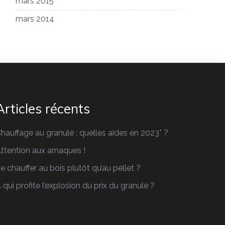
mars 2015
mars 2014
Articles récents
hauffage au granulé : quelles aides en 2023* ?
ttention aux arnaques !
e chauffer au bois plutôt qu’au pellet ?
 qui profite l’explosion du prix du granulé ?