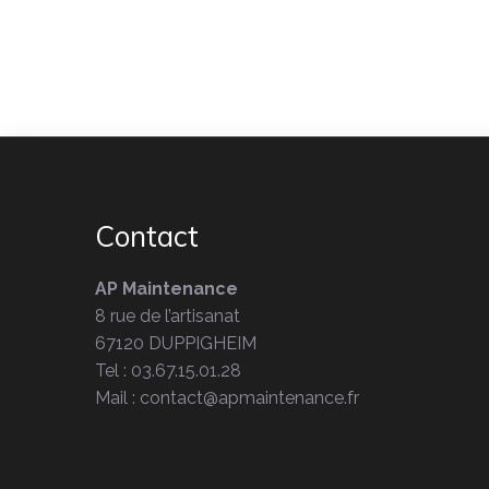
Contact
AP Maintenance
8 rue de l’artisanat
67120 DUPPIGHEIM
Tel : 03.67.15.01.28
Mail : contact@apmaintenance.fr