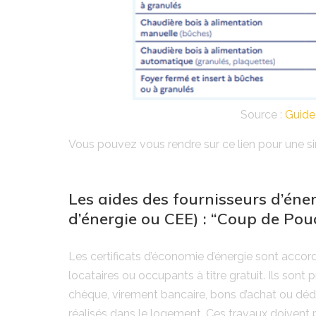
Source
:
Guide
Vous pouvez vous rendre sur ce lien pour une si
Les aides des fournisseurs d’éner
d’énergie ou CEE) : “Coup de Pou
Les certificats d’économie d’énergie sont accord
locataires ou occupants à titre gratuit. Ils son
chèque, virement bancaire, bons d’achat ou dédu
réalisés dans le logement. Ces travaux doivent