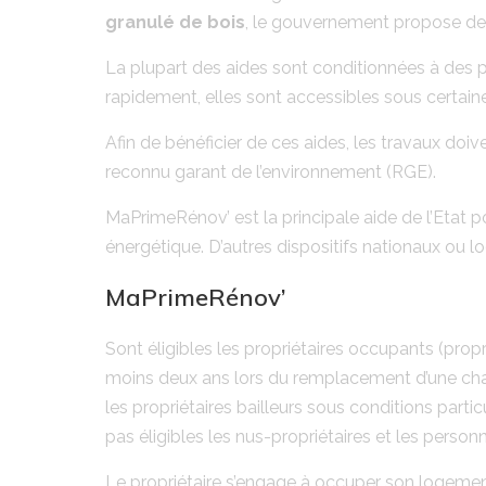
granulé de bois
, le gouvernement propose de
La plupart des aides sont conditionnées à des 
rapidement, elles sont accessibles sous certain
Afin de bénéficier de ces aides, les travaux doiv
reconnu garant de l’environnement (RGE).
MaPrimeRénov’ est la principale aide de l’Etat p
énergétique. D’autres dispositifs nationaux ou l
MaPrimeRénov’
Sont éligibles les propriétaires occupants (prop
moins deux ans lors du remplacement d’une chaud
les propriétaires bailleurs sous conditions particu
pas éligibles les nus-propriétaires et les perso
Le propriétaire s’engage à occuper son logement 