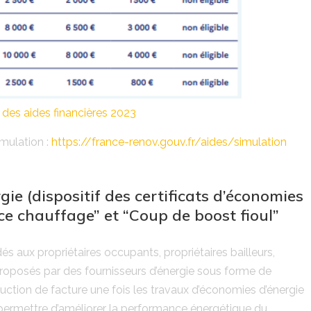
 des aides financières 2023
mulation :
https://france-renov.gouv.fr/aides/simulation
gie (dispositif des certificats d’économies
ce chauffage” et “Coup de boost fioul”
és aux propriétaires occupants, propriétaires bailleurs,
t proposés par des fournisseurs d’énergie sous forme de
ction de facture une fois les travaux d’économies d’énergie
 permettre d’améliorer la performance énergétique du