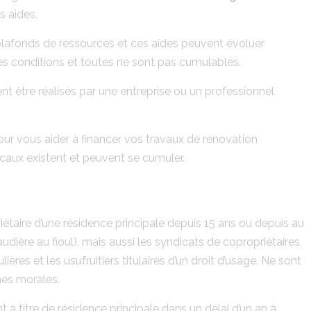
s aides.
plafonds de ressources et ces aides peuvent évoluer
es conditions et toutes ne sont pas cumulables.
ent être réalisés par une entreprise ou un professionnel
our vous aider à financer vos travaux de rénovation
ocaux existent et peuvent se cumuler.
riétaire d’une résidence principale depuis 15 ans ou depuis au
ière au fioul), mais aussi les syndicats de copropriétaires,
lières et les usufruitiers titulaires d’un droit d’usage. Ne sont
nnes morales.
à titre de résidence principale dans un délai d’un an à